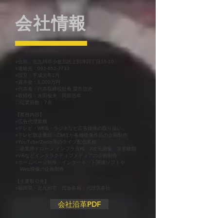
会社情報
○住所：北九州市小倉北区上到津四丁目15-10
○連絡先：093-652-7733
○設立：平成元年1月
○資本金：1,000万円
○代表者：代表取締役社長 粟生信次
○取締役：永田俊夫 岡部浩幸
〇従業員数：7名
【業務内容】
○広告代理業務
○テレビ・WEB・ラジオなど広告媒体の取り扱い
○テレビ放送番組・CMほか各種映像作品の企画制作
​○YouTube/Zoom等のライブ配信業務
〇産業用ドローン インフラ点検・2次元測量・災害救助
○VRなどインタラクティブメディアの企画制作
○ホームページ制作・インターネット関連ソフトや
Web映像の企画制作
【主要取引先】
○福岡県・北九州市・民放各局・代理店各社
会社沿革PDF