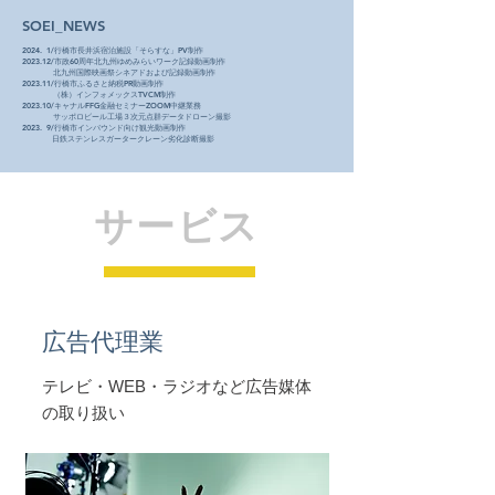
​SOEI_NEWS
2024. 1/行橋市長井浜宿泊施設「そらすな」PV制作
2023.12/市政60周年北九州ゆめみらいワーク記録動画制作
北九州国際映画祭シネアドおよび記録動画制作
2023.11/行橋市ふるさと納税PR動画制作
（株）インフォメックスTVCM制作
2023.10/キャナルFFG金融セミナーZOOM中継業務
サッポロビール工場３次元点群データドローン撮影
2023. 9/行橋市インバウンド向け観光動画制作
日鉄ステンレスガータークレーン劣化診断撮影
サービス
​広告代理業
テレビ・WEB・ラジオなど広告媒体
の取り扱い