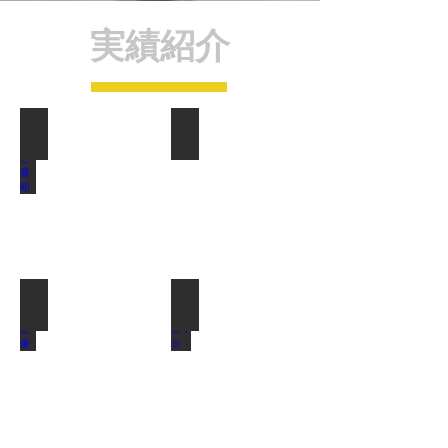
実績紹介
テレビ番組
テレビコマーシャル
展示映像
ＰＲ・ＤＶＤ