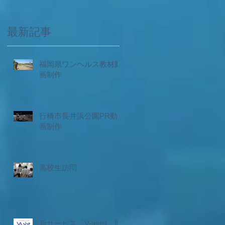
最新記事
福岡県ワンヘルス教材動
画制作
行橋市長井浜公園PR動
画制作
高校生訪問
新サービス「V-asist」開