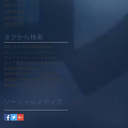
2017年10月
（1）
1件の記事
2017年9月
（1）
1件の記事
2017年8月
（2）
2件の記事
2017年6月
（1）
1件の記事
タグから検索
360°カメラ
Fresh
PR
V-asist
わっしょい
スペースワールド
ダメドラ
ドローン
バイキング
ライブ配信
企業向け
創映株式会社
動画制作
動画素材
北九州
商用利用可
新サービス
映像制作
祇園
祭り
空撮
素材
自分史
薬物防止
観光
販売
門司港
関門ＰＲ
ＶＲ
ソーシャルメディア