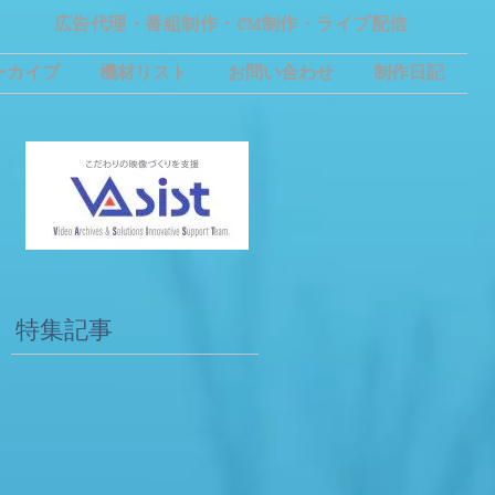
広告代理・番組制作・CM制作・ライブ配信
ーカイブ
機材リスト
お問い合わせ
制作日記
ま
特集記事
ス
こ
ク